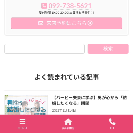
092-738-5621
受付時間 10:00-20:00[土日祝も営業中！]
来店予約はこちら
検索
よく読まれている記事
【バービー夫妻に学ぶ】男が心から「結
婚したくなる」瞬間
2022年11月14日
今日のYahooニュースで、結婚に関する面白
い記事が出ていました。 女芸人バービーさ
MENU
無料相談
TEL
んのパートナーである男性が、彼女と付き