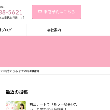
軽に！
38-5621
来店予約はこちら
:00[土日祝も営業中！]
援ブログ
会社案内
所で結婚できるまでの平均期間
最近の投稿
初回デートで「もう一度会いた
い」と思わせる会話術！