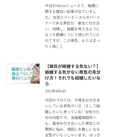
今日のYahooニュースで、結婚に
関する面白い記事が出ていまし
た。 女芸人バービーさんのパート
ナーである男性が、彼女と付き合
い、同棲し、結婚を考えるように
なった経緯について語られていた
のですが、この男性、もとはまっ
たく結 […]
【彼氏が結婚する気ない？】
結婚する気がない男性の見分
け方！それでも結婚したいな
ら
2022年8月6日
今回のブログは、今現在お付き合
いしている男性がいる（そして結
婚したいと思っている）女性のた
めの内容です。 当結婚相談所へ
も、長年お付き合いした男性との
関係に悩み、相談にお越しになる
女性がいらっしゃいます。 はっき