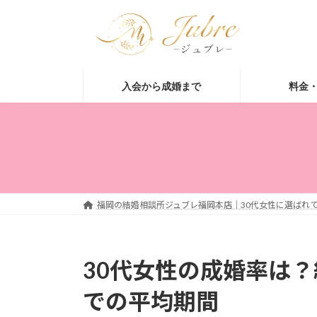
コ
ナ
ン
ビ
テ
ゲ
ン
ー
ツ
シ
入会から成婚まで
料金
へ
ョ
ス
ン
キ
に
ッ
移
プ
動
福岡の結婚相談所ジュブレ福岡本店｜30代女性に選ばれて
30代女性の成婚率は
での平均期間