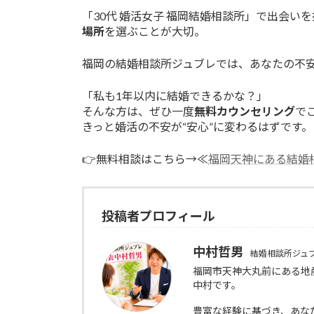
「30代 婚活女子 福岡結婚相談所」で出会い
場所
を選ぶことが大切。
福岡の結婚相談所ジュブレでは、あなたの不
「私も1年以内に結婚できるかな？」
そんな方は、ぜひ一度
無料カウンセリング
で
きっと婚活の不安が“安心”に変わるはずです。
👉無料相談はこちら→≪
福岡天神にある結婚
投稿者プロフィール
中村哲男
結婚相談所ジュ
福岡市天神大丸前にある地
中村です。
豊富な経験に基づき、あな