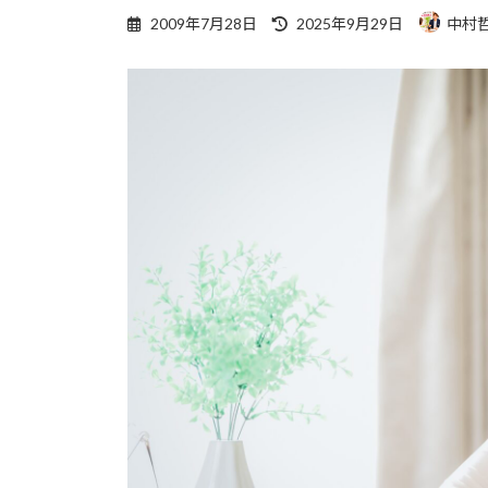
最
2009年7月28日
2025年9月29日
中村
終
更
新
日
時
: