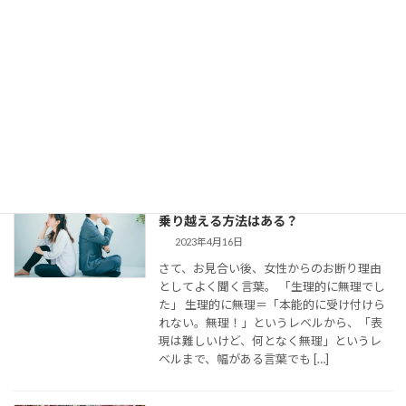
どう使ってた？
2023年8月11日
今回は、 結婚相談所のお見合いで出会い、
仮交際に進んだカップルのために、最適な
連絡頻度や連絡手段についてお伝えしてい
きます。 大切なご縁を逃さず、結婚に向け
て距離を縮めていくためには、会えない間
の連絡がとて […]
婚活女子の「生理的に無理」の意味は？
乗り越える方法はある？
2023年4月16日
さて、お見合い後、女性からのお断り理由
としてよく聞く言葉。 「生理的に無理でし
た」 生理的に無理＝「本能的に受け付けら
れない。無理！」というレベルから、「表
現は難しいけど、何となく無理」というレ
ベルまで、幅がある言葉でも […]