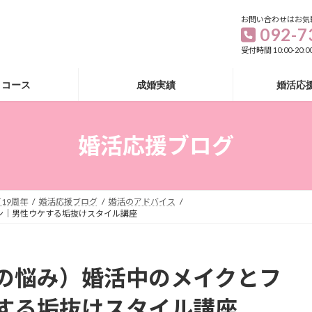
お問い合わせはお気
092-7
受付時間 10:00-20
・コース
成婚実績
婚活応
婚活応援ブログ
19周年
婚活応援ブログ
婚活のアドバイス
ン｜男性ウケする垢抜けスタイル講座
の悩み）婚活中のメイクとフ
する垢抜けスタイル講座