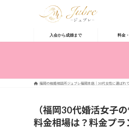
コ
ナ
ン
ビ
テ
ゲ
ン
ー
ツ
シ
入会から成婚まで
料金
へ
ョ
ス
ン
キ
に
ッ
移
プ
動
福岡の結婚相談所ジュブレ福岡本店｜30代女性に選ばれて
（福岡30代婚活女子
料金相場は？料金プラ