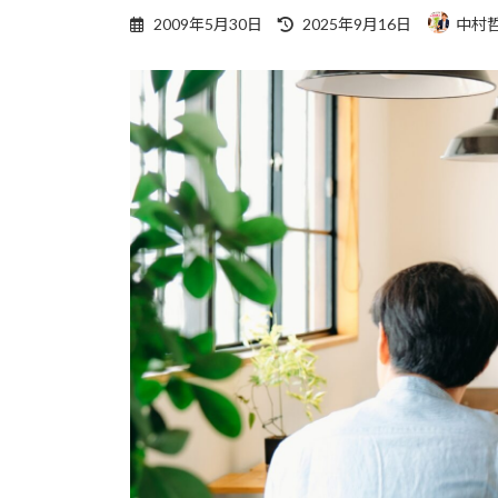
最
2009年5月30日
2025年9月16日
中村
終
更
新
日
時
: