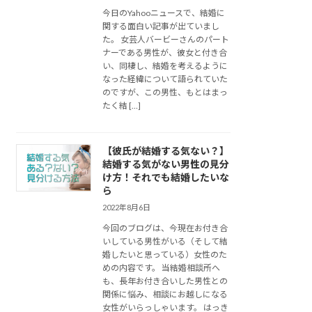
今日のYahooニュースで、結婚に
関する面白い記事が出ていまし
た。 女芸人バービーさんのパート
ナーである男性が、彼女と付き合
い、同棲し、結婚を考えるように
なった経緯について語られていた
のですが、この男性、もとはまっ
たく結 […]
【彼氏が結婚する気ない？】
結婚する気がない男性の見分
け方！それでも結婚したいな
ら
2022年8月6日
今回のブログは、今現在お付き合
いしている男性がいる（そして結
婚したいと思っている）女性のた
めの内容です。 当結婚相談所へ
も、長年お付き合いした男性との
関係に悩み、相談にお越しになる
女性がいらっしゃいます。 はっき