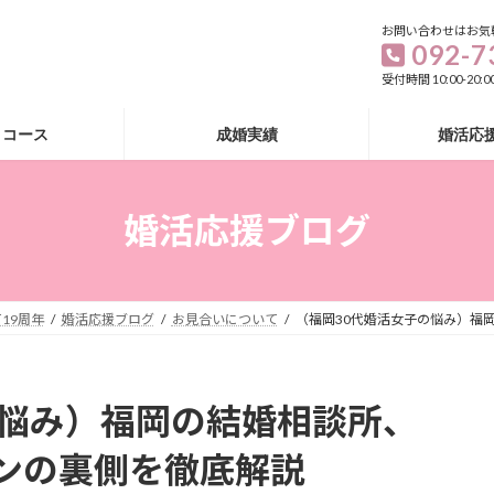
お問い合わせはお気
092-7
受付時間 10:00-20
・コース
成婚実績
婚活応
婚活応援ブログ
19周年
婚活応援ブログ
お見合いについて
（福岡30代婚活女子の悩み）福
の悩み）福岡の結婚相談所、
ンの裏側を徹底解説