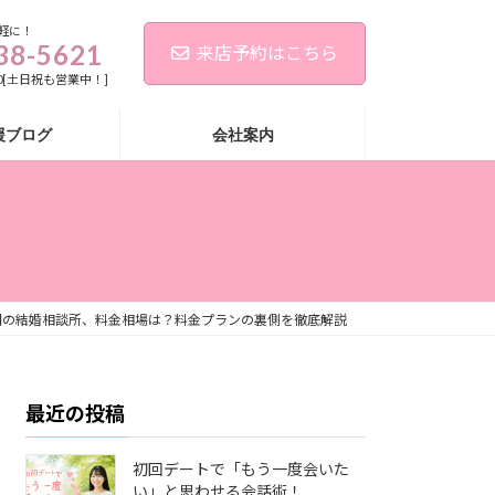
軽に！
38-5621
来店予約はこちら
:00[土日祝も営業中！]
援ブログ
会社案内
岡の結婚相談所、料金相場は？料金プランの裏側を徹底解説
最近の投稿
初回デートで「もう一度会いた
い」と思わせる会話術！