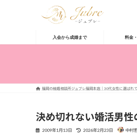
コ
ナ
ン
ビ
テ
ゲ
ン
ー
ツ
シ
入会から成婚まで
料金
へ
ョ
ス
ン
キ
に
ッ
移
プ
動
福岡の結婚相談所ジュブレ福岡本店｜30代女性に選ばれて
決め切れない婚活男性
最
2009年1月13日
2026年2月23日
中村
終