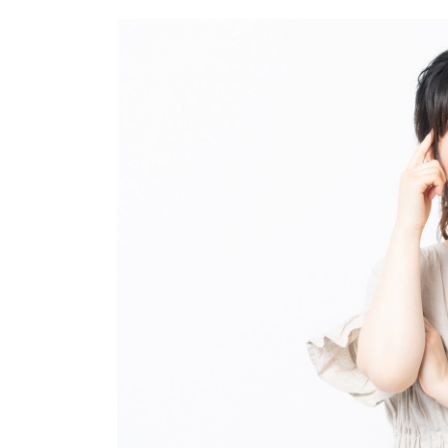
更
新
日
時
: