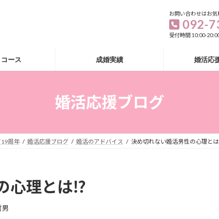
お問い合わせはお気
092-7
受付時間 10:00-20
・コース
成婚実績
婚活応
婚活応援ブログ
19周年
婚活応援ブログ
婚活のアドバイス
決め切れない婚活男性の心理とは
の心理とは⁉
哲男