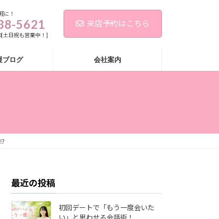
軽に！
38-5621
来店予約はこちら
:00[土日祝も営業中！]
援ブログ
会社案内
⁉
最近の投稿
初回デートで「もう一度会いた
い」と思わせる会話術！