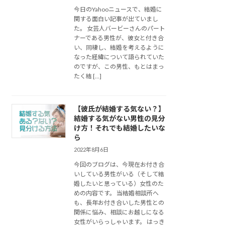
今日のYahooニュースで、結婚に
関する面白い記事が出ていまし
た。 女芸人バービーさんのパート
ナーである男性が、彼女と付き合
い、同棲し、結婚を考えるように
なった経緯について語られていた
のですが、この男性、もとはまっ
たく結 […]
【彼氏が結婚する気ない？】
結婚する気がない男性の見分
け方！それでも結婚したいな
ら
2022年8月6日
今回のブログは、今現在お付き合
いしている男性がいる（そして結
婚したいと思っている）女性のた
めの内容です。 当結婚相談所へ
も、長年お付き合いした男性との
関係に悩み、相談にお越しになる
女性がいらっしゃいます。 はっき