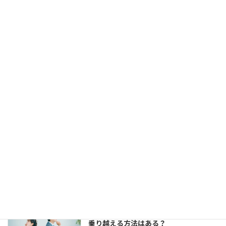
福岡天神大丸前にある結婚相談所ジュブレ
カウンセラー中村です。 お見合いは組める
し、仮交際にもなる。 でも、仮交際から真
剣交際になかなか進めない、という方がい
らっしゃいます。 交際終了の理由はいろい
ろでしょう。 条件が合わ […]
【婚活コミュニケーション】結婚相談所
で仮交際中の電話とLINE。成婚者たちは
どう使ってた？
2023年8月11日
今回は、 結婚相談所のお見合いで出会い、
仮交際に進んだカップルのために、最適な
連絡頻度や連絡手段についてお伝えしてい
きます。 大切なご縁を逃さず、結婚に向け
て距離を縮めていくためには、会えない間
の連絡がとて […]
婚活女子の「生理的に無理」の意味は？
乗り越える方法はある？