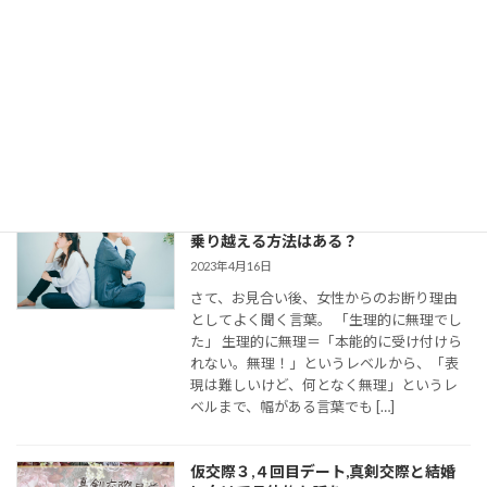
2023年8月11日
今回は、 結婚相談所のお見合いで出会い、
仮交際に進んだカップルのために、最適な
連絡頻度や連絡手段についてお伝えしてい
きます。 大切なご縁を逃さず、結婚に向け
て距離を縮めていくためには、会えない間
の連絡がとて […]
婚活女子の「生理的に無理」の意味は？
乗り越える方法はある？
2023年4月16日
さて、お見合い後、女性からのお断り理由
としてよく聞く言葉。 「生理的に無理でし
た」 生理的に無理＝「本能的に受け付けら
れない。無理！」というレベルから、「表
現は難しいけど、何となく無理」というレ
ベルまで、幅がある言葉でも […]
仮交際３,４回目デート,真剣交際と結婚