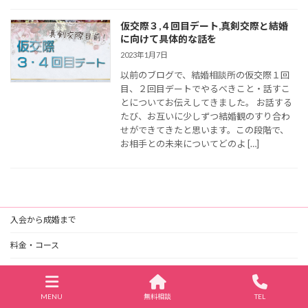
仮交際３,４回目デート,真剣交際と結婚
に向けて具体的な話を
2023年1月7日
以前のブログで、結婚相談所の仮交際１回
目、２回目デートでやるべきこと・話すこ
とについてお伝えしてきました。 お話する
たび、お互いに少しずつ結婚観のすり合わ
せができてきたと思います。この段階で、
お相手との未来についてどのよ […]
入会から成婚まで
料金・コース
成婚実績
婚活応援ブログ
MENU
無料相談
TEL