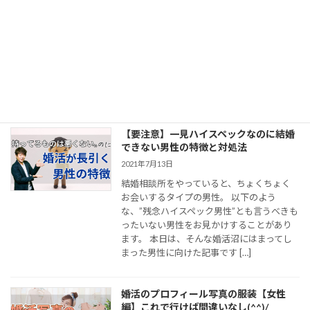
2022年8月6日
今回のブログは、今現在お付き合いしてい
る男性がいる（そして結婚したいと思って
いる）女性のための内容です。 当結婚相談
所へも、長年お付き合いした男性との関係
に悩み、相談にお越しになる女性がいらっ
しゃいます。 はっきりしてー […]
【要注意】一見ハイスペックなのに結婚
できない男性の特徴と対処法
2021年7月13日
結婚相談所をやっていると、ちょくちょく
お会いするタイプの男性。 以下のよう
な、”残念ハイスペック男性”とも言うべきも
ったいない男性をお見かけすることがあり
ます。 本日は、そんな婚活沼にはまってし
まった男性に向けた記事です […]
婚活のプロフィール写真の服装【女性
編】これで行けば間違いなし(^^)/