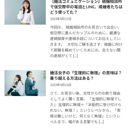
【婚活コミュニケーション】結婚相談所
で仮交際中の電話とLINE。成婚者たちは
どう使ってた？
2023年8月11日
今回は、 結婚相談所のお見合いで出会い、
仮交際に進んだカップルのために、最適な
連絡頻度や連絡手段についてお伝えしてい
きます。 大切なご縁を逃さず、結婚に向け
て距離を縮めていくためには、会えない間
の連絡がとて […]
婚活女子の「生理的に無理」の意味は？
乗り越える方法はある？
2023年4月16日
さて、お見合い後、女性からのお断り理由
としてよく聞く言葉。 「生理的に無理でし
た」 生理的に無理＝「本能的に受け付けら
れない。無理！」というレベルから、「表
現は難しいけど、何となく無理」というレ
ベルまで、幅がある言葉でも […]