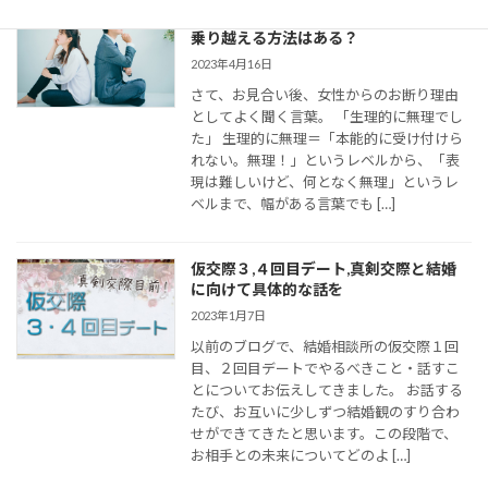
婚活女子の「生理的に無理」の意味は？
乗り越える方法はある？
2023年4月16日
さて、お見合い後、女性からのお断り理由
としてよく聞く言葉。 「生理的に無理でし
た」 生理的に無理＝「本能的に受け付けら
れない。無理！」というレベルから、「表
現は難しいけど、何となく無理」というレ
ベルまで、幅がある言葉でも […]
仮交際３,４回目デート,真剣交際と結婚
に向けて具体的な話を
2023年1月7日
以前のブログで、結婚相談所の仮交際１回
目、２回目デートでやるべきこと・話すこ
とについてお伝えしてきました。 お話する
たび、お互いに少しずつ結婚観のすり合わ
せができてきたと思います。この段階で、
お相手との未来についてどのよ […]