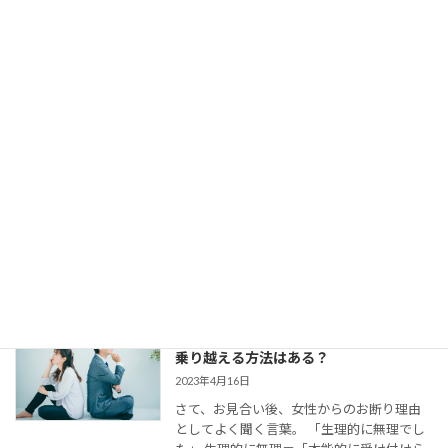
らっしゃいます。 交際終了の理由はいろい
ろでしょう。 条件が合わ […]
【婚活コミュニケーション】結婚相談所
で仮交際中の電話とLINE。成婚者たちは
どう使ってた？
2023年8月11日
今回は、 結婚相談所のお見合いで出会い、
仮交際に進んだカップルのために、最適な
連絡頻度や連絡手段についてお伝えしてい
きます。 大切なご縁を逃さず、結婚に向け
て距離を縮めていくためには、会えない間
の連絡がとて […]
婚活女子の「生理的に無理」の意味は？
乗り越える方法はある？
2023年4月16日
さて、お見合い後、女性からのお断り理由
としてよく聞く言葉。 「生理的に無理でし