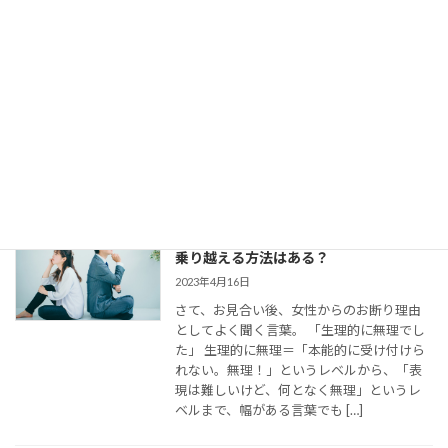
で仮交際中の電話とLINE。成婚者たちは
どう使ってた？
2023年8月11日
今回は、 結婚相談所のお見合いで出会い、
仮交際に進んだカップルのために、最適な
連絡頻度や連絡手段についてお伝えしてい
きます。 大切なご縁を逃さず、結婚に向け
て距離を縮めていくためには、会えない間
の連絡がとて […]
婚活女子の「生理的に無理」の意味は？
乗り越える方法はある？
2023年4月16日
さて、お見合い後、女性からのお断り理由
としてよく聞く言葉。 「生理的に無理でし
た」 生理的に無理＝「本能的に受け付けら
れない。無理！」というレベルから、「表
現は難しいけど、何となく無理」というレ
ベルまで、幅がある言葉でも […]