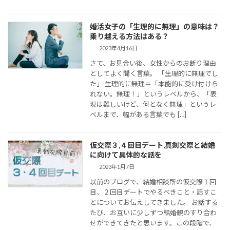
婚活女子の「生理的に無理」の意味は？
乗り越える方法はある？
2023年4月16日
さて、お見合い後、女性からのお断り理由
としてよく聞く言葉。 「生理的に無理でし
た」 生理的に無理＝「本能的に受け付けら
れない。無理！」というレベルから、「表
現は難しいけど、何となく無理」というレ
ベルまで、幅がある言葉でも […]
仮交際３,４回目デート,真剣交際と結婚
に向けて具体的な話を
2023年1月7日
以前のブログで、結婚相談所の仮交際１回
目、２回目デートでやるべきこと・話すこ
とについてお伝えしてきました。 お話する
たび、お互いに少しずつ結婚観のすり合わ
せができてきたと思います。この段階で、