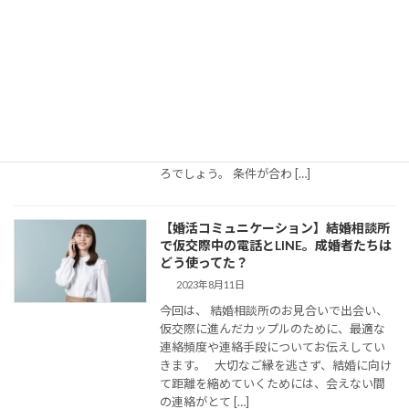
真剣交際に進めない理由。結婚に向けた
本音の話し合いは？
2023年5月14日
福岡天神大丸前にある結婚相談所ジュブレ
カウンセラー中村です。 お見合いは組める
し、仮交際にもなる。 でも、仮交際から真
剣交際になかなか進めない、という方がい
らっしゃいます。 交際終了の理由はいろい
ろでしょう。 条件が合わ […]
【婚活コミュニケーション】結婚相談所
で仮交際中の電話とLINE。成婚者たちは
どう使ってた？
2023年8月11日
今回は、 結婚相談所のお見合いで出会い、
仮交際に進んだカップルのために、最適な
連絡頻度や連絡手段についてお伝えしてい
きます。 大切なご縁を逃さず、結婚に向け
て距離を縮めていくためには、会えない間
の連絡がとて […]