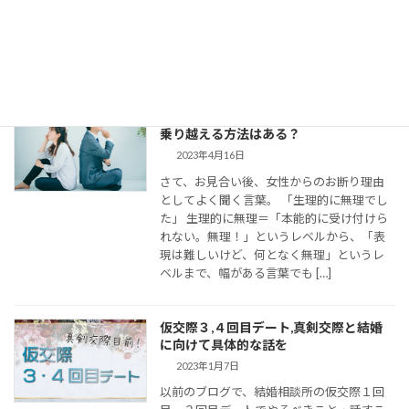
連絡頻度や連絡手段についてお伝えしてい
きます。 大切なご縁を逃さず、結婚に向け
て距離を縮めていくためには、会えない間
の連絡がとて […]
婚活女子の「生理的に無理」の意味は？
乗り越える方法はある？
2023年4月16日
さて、お見合い後、女性からのお断り理由
としてよく聞く言葉。 「生理的に無理でし
た」 生理的に無理＝「本能的に受け付けら
れない。無理！」というレベルから、「表
現は難しいけど、何となく無理」というレ
ベルまで、幅がある言葉でも […]
仮交際３,４回目デート,真剣交際と結婚
に向けて具体的な話を
2023年1月7日
以前のブログで、結婚相談所の仮交際１回