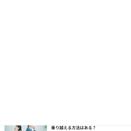
福岡天神大丸前にある結婚相談所ジュブレ
カウンセラー中村です。 お見合いは組める
し、仮交際にもなる。 でも、仮交際から真
剣交際になかなか進めない、という方がい
らっしゃいます。 交際終了の理由はいろい
ろでしょう。 条件が合わ […]
【婚活コミュニケーション】結婚相談所
で仮交際中の電話とLINE。成婚者たちは
どう使ってた？
2023年8月11日
今回は、 結婚相談所のお見合いで出会い、
仮交際に進んだカップルのために、最適な
連絡頻度や連絡手段についてお伝えしてい
きます。 大切なご縁を逃さず、結婚に向け
て距離を縮めていくためには、会えない間
の連絡がとて […]
婚活女子の「生理的に無理」の意味は？
乗り越える方法はある？