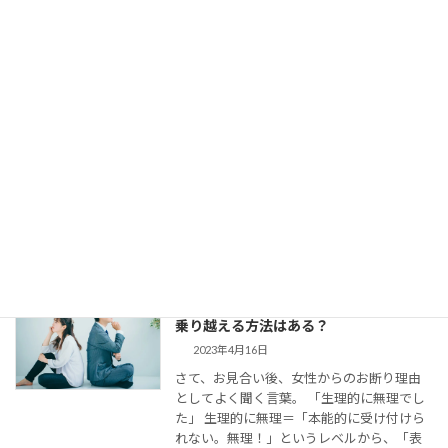
【婚活コミュニケーション】結婚相談所
で仮交際中の電話とLINE。成婚者たちは
どう使ってた？
2023年8月11日
今回は、 結婚相談所のお見合いで出会い、
仮交際に進んだカップルのために、最適な
連絡頻度や連絡手段についてお伝えしてい
きます。 大切なご縁を逃さず、結婚に向け
て距離を縮めていくためには、会えない間
の連絡がとて […]
婚活女子の「生理的に無理」の意味は？
乗り越える方法はある？
2023年4月16日
さて、お見合い後、女性からのお断り理由
としてよく聞く言葉。 「生理的に無理でし
た」 生理的に無理＝「本能的に受け付けら
れない。無理！」というレベルから、「表