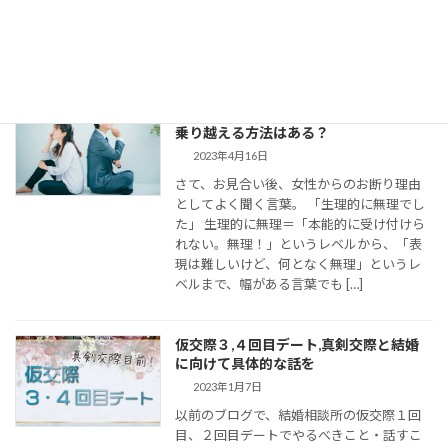
きます。 大切なご縁を逃さず、結婚に向け
て距離を縮めていくためには、会えない間
の連絡がとて […]
婚活女子の「生理的に無理」の意味は？
乗り越える方法はある？
2023年4月16日
さて、お見合い後、女性からのお断り理由
としてよく聞く言葉。 「生理的に無理でし
た」 生理的に無理＝「本能的に受け付けら
れない。無理！」というレベルから、「表
現は難しいけど、何となく無理」というレ
ベルまで、幅がある言葉でも […]
仮交際３,４回目デート,真剣交際と結婚
に向けて具体的な話を
2023年1月7日
以前のブログで、結婚相談所の仮交際１回
目、２回目デートでやるべきこと・話すこ