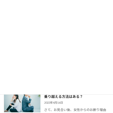
剣交際になかなか進めない、という方がい
らっしゃいます。 交際終了の理由はいろい
ろでしょう。 条件が合わ […]
【婚活コミュニケーション】結婚相談所
で仮交際中の電話とLINE。成婚者たちは
どう使ってた？
2023年8月11日
今回は、 結婚相談所のお見合いで出会い、
仮交際に進んだカップルのために、最適な
連絡頻度や連絡手段についてお伝えしてい
きます。 大切なご縁を逃さず、結婚に向け
て距離を縮めていくためには、会えない間
の連絡がとて […]
婚活女子の「生理的に無理」の意味は？
乗り越える方法はある？
2023年4月16日
さて、お見合い後、女性からのお断り理由