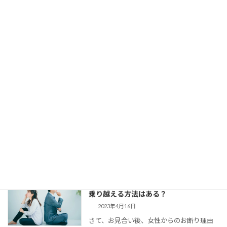
剣交際になかなか進めない、という方がい
らっしゃいます。 交際終了の理由はいろい
ろでしょう。 条件が合わ […]
【婚活コミュニケーション】結婚相談所
で仮交際中の電話とLINE。成婚者たちは
どう使ってた？
2023年8月11日
今回は、 結婚相談所のお見合いで出会い、
仮交際に進んだカップルのために、最適な
連絡頻度や連絡手段についてお伝えしてい
きます。 大切なご縁を逃さず、結婚に向け
て距離を縮めていくためには、会えない間
の連絡がとて […]
婚活女子の「生理的に無理」の意味は？
乗り越える方法はある？
2023年4月16日
さて、お見合い後、女性からのお断り理由