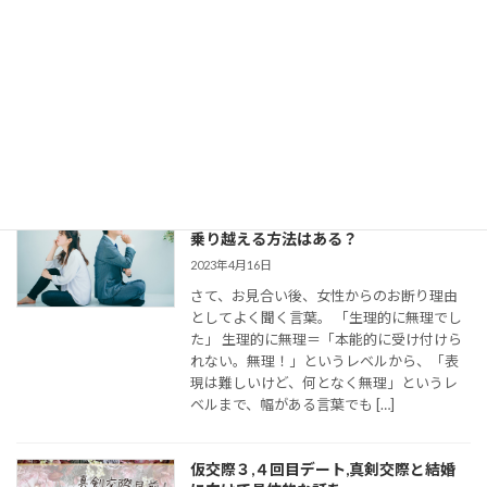
2023年8月11日
今回は、 結婚相談所のお見合いで出会い、
仮交際に進んだカップルのために、最適な
連絡頻度や連絡手段についてお伝えしてい
きます。 大切なご縁を逃さず、結婚に向け
て距離を縮めていくためには、会えない間
の連絡がとて […]
婚活女子の「生理的に無理」の意味は？
乗り越える方法はある？
2023年4月16日
さて、お見合い後、女性からのお断り理由
としてよく聞く言葉。 「生理的に無理でし
た」 生理的に無理＝「本能的に受け付けら
れない。無理！」というレベルから、「表
現は難しいけど、何となく無理」というレ
ベルまで、幅がある言葉でも […]
仮交際３,４回目デート,真剣交際と結婚