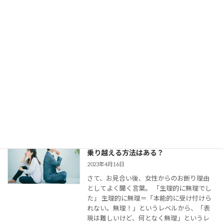
【婚活コミュニケーション】結婚相談所
で仮交際中の電話とLINE。成婚者たちは
どう使ってた？
2023年8月11日
今回は、 結婚相談所のお見合いで出会い、
仮交際に進んだカップルのために、最適な
連絡頻度や連絡手段についてお伝えしてい
きます。 大切なご縁を逃さず、結婚に向け
て距離を縮めていくためには、会えない間
の連絡がとて […]
婚活女子の「生理的に無理」の意味は？
乗り越える方法はある？
2023年4月16日
さて、お見合い後、女性からのお断り理由
としてよく聞く言葉。 「生理的に無理でし
た」 生理的に無理＝「本能的に受け付けら
れない。無理！」というレベルから、「表
現は難しいけど、何となく無理」というレ