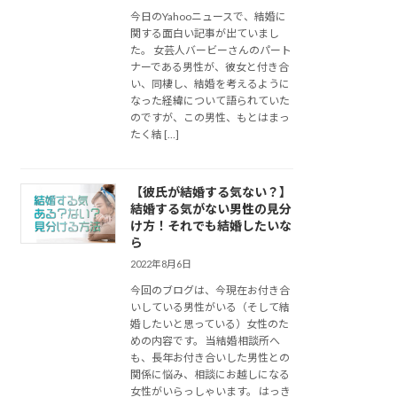
今日のYahooニュースで、結婚に
関する面白い記事が出ていまし
た。 女芸人バービーさんのパート
ナーである男性が、彼女と付き合
い、同棲し、結婚を考えるように
なった経緯について語られていた
のですが、この男性、もとはまっ
たく結 […]
【彼氏が結婚する気ない？】
結婚する気がない男性の見分
け方！それでも結婚したいな
ら
2022年8月6日
今回のブログは、今現在お付き合
いしている男性がいる（そして結
婚したいと思っている）女性のた
めの内容です。 当結婚相談所へ
も、長年お付き合いした男性との
関係に悩み、相談にお越しになる
女性がいらっしゃいます。 はっき