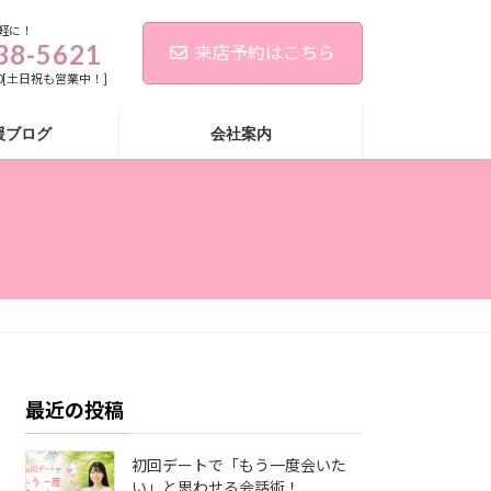
軽に！
38-5621
来店予約はこちら
:00[土日祝も営業中！]
援ブログ
会社案内
最近の投稿
初回デートで「もう一度会いた
い」と思わせる会話術！