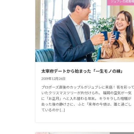
ジュブレの成婚
太宰府デートから始まった「一生モノの縁」
2009年12月26日
プロポーズ直後のカップルがジュブレに来店！ 街を彩っ
いたクリスマスツリーが片付けられ、 福岡の空気が一気
に「お正月」へと入れ替わる年末。 キラキラした喧騒が
去った後の静けさに、 ふと「来年の今頃は、誰と過ごし
ているのか […]