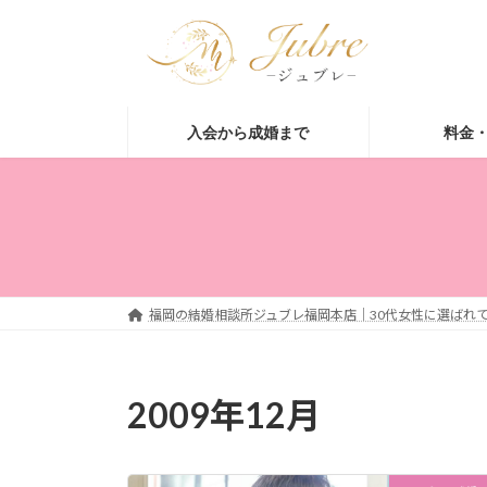
コ
ナ
ン
ビ
テ
ゲ
ン
ー
ツ
シ
入会から成婚まで
料金
へ
ョ
ス
ン
キ
に
ッ
移
プ
動
福岡の結婚相談所ジュブレ福岡本店｜30代女性に選ばれて
2009年12月