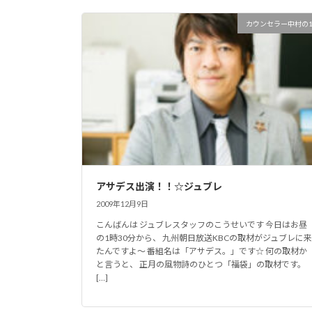
カウンセラー中村の
アサデス出演！！☆ジュブレ
2009年12月9日
こんばんは ジュブレスタッフのこうせいです 今日はお昼
の1時30分から、 九州朝日放送KBCの取材がジュブレに来
たんですよ～ 番組名は「アサデス。」です☆ 何の取材か
と言うと、 正月の風物詩のひとつ「福袋」の取材です。
[…]