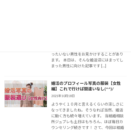
【要注意】一見ハイスペックなのに結婚
できない男性の特徴と対処法
2021年7月13日
結婚相談所をやっていると、ちょくちょく
お会いするタイプの男性。 以下のよう
な、”残念ハイスペック男性”とも言うべきも
ったいない男性をお見かけすることがあり
ます。 本日は、そんな婚活沼にはまってし
まった男性に向けた記事です […]
婚活のプロフィール写真の服装【女性
編】これで行けば間違いなし(^^)/
2021年10月18日
ようやく１０月と言えるくらいの涼しさに
なってきましたね。そうなれば当然、婚活
に動く方も続々増えています。 当結婚相談
所ジュブレも土日はもちろん、ほぼ毎日カ
ウンセリング続きです！ さて、今回は結婚