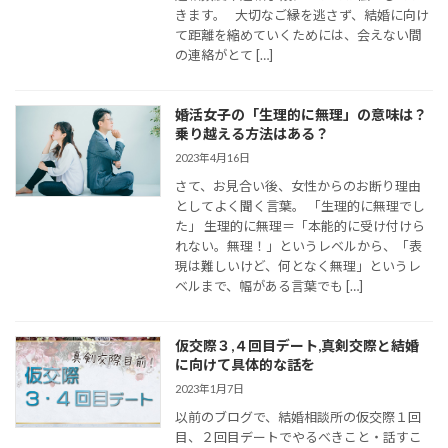
きます。 大切なご縁を逃さず、結婚に向け
て距離を縮めていくためには、会えない間
の連絡がとて […]
婚活女子の「生理的に無理」の意味は？
乗り越える方法はある？
2023年4月16日
さて、お見合い後、女性からのお断り理由
としてよく聞く言葉。 「生理的に無理でし
た」 生理的に無理＝「本能的に受け付けら
れない。無理！」というレベルから、「表
現は難しいけど、何となく無理」というレ
ベルまで、幅がある言葉でも […]
仮交際３,４回目デート,真剣交際と結婚
に向けて具体的な話を
2023年1月7日
以前のブログで、結婚相談所の仮交際１回
目、２回目デートでやるべきこと・話すこ