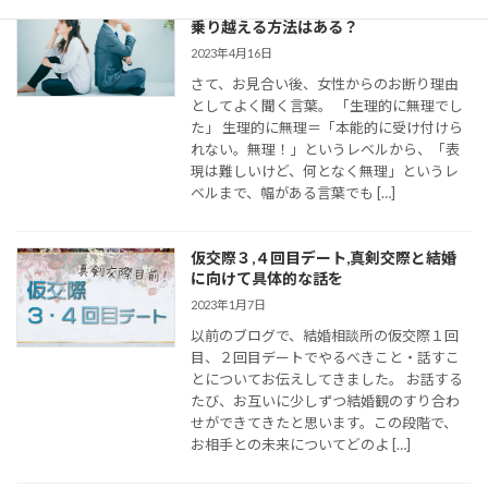
婚活女子の「生理的に無理」の意味は？
乗り越える方法はある？
2023年4月16日
さて、お見合い後、女性からのお断り理由
としてよく聞く言葉。 「生理的に無理でし
た」 生理的に無理＝「本能的に受け付けら
れない。無理！」というレベルから、「表
現は難しいけど、何となく無理」というレ
ベルまで、幅がある言葉でも […]
仮交際３,４回目デート,真剣交際と結婚
に向けて具体的な話を
2023年1月7日
以前のブログで、結婚相談所の仮交際１回
目、２回目デートでやるべきこと・話すこ
とについてお伝えしてきました。 お話する
たび、お互いに少しずつ結婚観のすり合わ
せができてきたと思います。この段階で、
お相手との未来についてどのよ […]