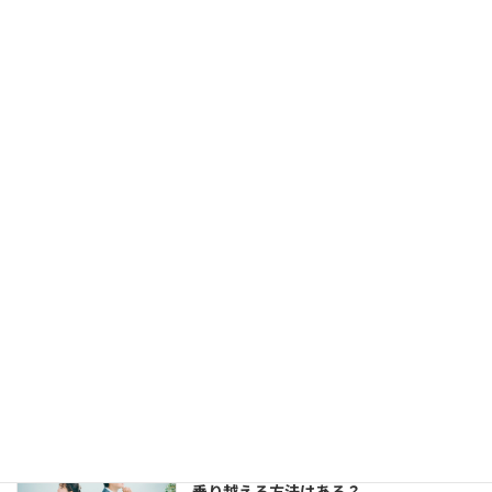
福岡天神大丸前にある結婚相談所ジュブレ
カウンセラー中村です。 お見合いは組める
し、仮交際にもなる。 でも、仮交際から真
剣交際になかなか進めない、という方がい
らっしゃいます。 交際終了の理由はいろい
ろでしょう。 条件が合わ […]
【婚活コミュニケーション】結婚相談所
で仮交際中の電話とLINE。成婚者たちは
どう使ってた？
2023年8月11日
今回は、 結婚相談所のお見合いで出会い、
仮交際に進んだカップルのために、最適な
連絡頻度や連絡手段についてお伝えしてい
きます。 大切なご縁を逃さず、結婚に向け
て距離を縮めていくためには、会えない間
の連絡がとて […]
婚活女子の「生理的に無理」の意味は？
乗り越える方法はある？