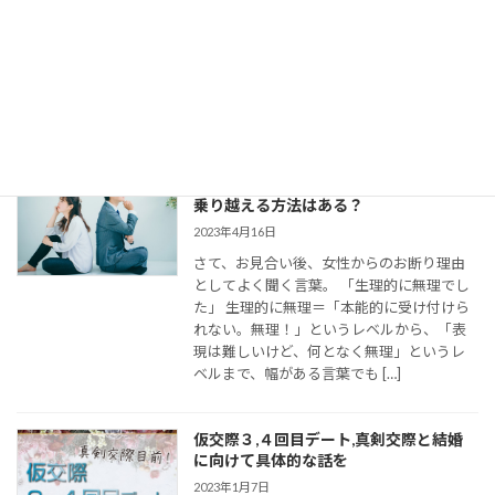
今回は、 結婚相談所のお見合いで出会い、
仮交際に進んだカップルのために、最適な
連絡頻度や連絡手段についてお伝えしてい
きます。 大切なご縁を逃さず、結婚に向け
て距離を縮めていくためには、会えない間
の連絡がとて […]
婚活女子の「生理的に無理」の意味は？
乗り越える方法はある？
2023年4月16日
さて、お見合い後、女性からのお断り理由
としてよく聞く言葉。 「生理的に無理でし
た」 生理的に無理＝「本能的に受け付けら
れない。無理！」というレベルから、「表
現は難しいけど、何となく無理」というレ
ベルまで、幅がある言葉でも […]
仮交際３,４回目デート,真剣交際と結婚
に向けて具体的な話を
2023年1月7日