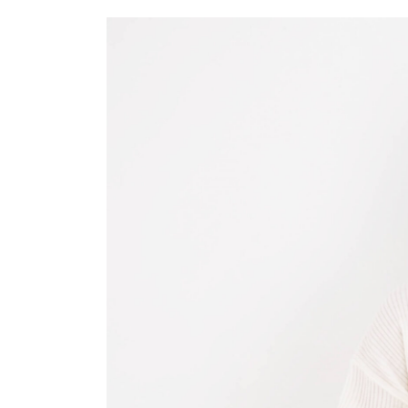
更
新
日
時
: