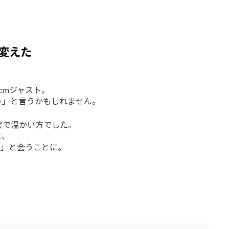
変えた
0cmジャスト。
う」と言うかもしれません。
実で温かい方でした。
と、
…」と会うことに。