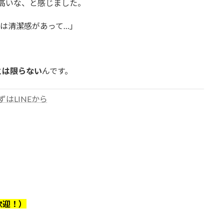
が高いな、と感じました。
目は清潔感があって…」
。
とは限らない
んです。
ずはLINEから
歓迎！）