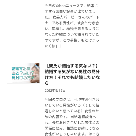
今日のYahooニュースで、結婚に
関する面白い記事が出ていまし
た。 女芸人バービーさんのパート
ナーである男性が、彼女と付き合
い、同棲し、結婚を考えるように
なった経緯について語られていた
のですが、この男性、もとはまっ
たく結 […]
【彼氏が結婚する気ない？】
結婚する気がない男性の見分
け方！それでも結婚したいな
ら
2022年8月6日
今回のブログは、今現在お付き合
いしている男性がいる（そして結
婚したいと思っている）女性のた
めの内容です。 当結婚相談所へ
も、長年お付き合いした男性との
関係に悩み、相談にお越しになる
女性がいらっしゃいます。 はっき