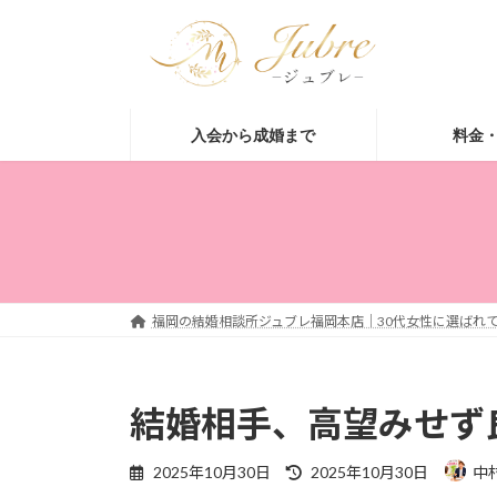
コ
ナ
ン
ビ
テ
ゲ
ン
ー
ツ
シ
入会から成婚まで
料金
へ
ョ
ス
ン
キ
に
ッ
移
プ
動
福岡の結婚相談所ジュブレ福岡本店｜30代女性に選ばれて
結婚相手、高望みせず
最
2025年10月30日
2025年10月30日
中
終