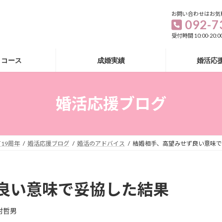
お問い合わせはお気
092-7
受付時間 10:00-20
・コース
成婚実績
婚活応
婚活応援ブログ
19周年
婚活応援ブログ
婚活のアドバイス
結婚相手、高望みせず良い意味で
良い意味で妥協した結果
村哲男