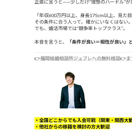
正直に言うと——少しだけ“理想のハードル”
「年収600万円以上、身長175cm以上、見た
その条件に合う人って、確かにいなくはない
でも、婚活市場では“競争率トップクラス”。
本音を言うと、
「条件が良い＝相性が良い」
👉
福岡結婚相談所ジュブレへの無料相談
👉
ま
・全国どこからでも入会可能（関東・関西大
・他社からの移籍を検討の方大歓迎