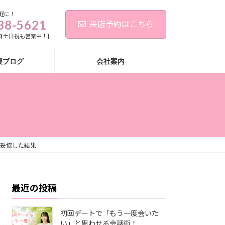
軽に！
38-5621
来店予約はこちら
:00[土日祝も営業中！]
援ブログ
会社案内
妥協した結果
最近の投稿
初回デートで「もう一度会いた
い」と思わせる会話術！