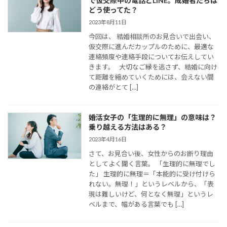
で仮交際中の電話とLINE。成婚者たちは
どう使ってた？
2023年8月11日
今回は、 結婚相談所のお見合いで出会い、
仮交際に進んだカップルのために、最適な
連絡頻度や連絡手段についてお伝えしてい
きます。 大切なご縁を逃さず、結婚に向け
て距離を縮めていくためには、会えない間
の連絡がとて […]
婚活女子の「生理的に無理」の意味は？
乗り越える方法はある？
2023年4月16日
さて、お見合い後、女性からのお断り理由
としてよく聞く言葉。 「生理的に無理でし
た」 生理的に無理＝「本能的に受け付けら
れない。無理！」というレベルから、「表
現は難しいけど、何となく無理」というレ
ベルまで、幅がある言葉でも […]