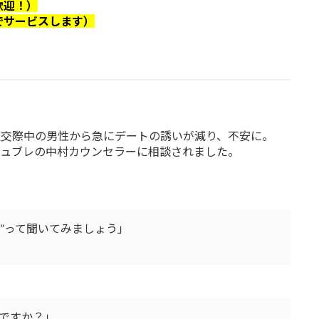
歓迎！）
で
サービスします）
仮交際中の男性から急にデートの誘いが減り、不安に。
ジュブレの中村カウンセラーに相談されました。
？”って聞いてみましょう」
ですか？」