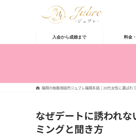
コ
ナ
ン
ビ
テ
ゲ
ン
ー
ツ
シ
入会から成婚まで
料金
へ
ョ
ス
ン
キ
に
ッ
移
プ
動
福岡の結婚相談所ジュブレ福岡本店｜30代女性に選ばれて
なぜデートに誘われな
ミングと聞き方