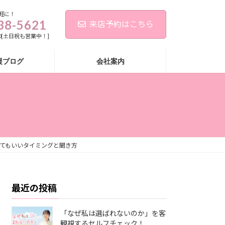
軽に！
38-5621
来店予約はこちら
:00[土日祝も営業中！]
援ブログ
会社案内
てもいいタイミングと聞き方
最近の投稿
「なぜ私は選ばれないのか」を客
観視するセルフチェック！