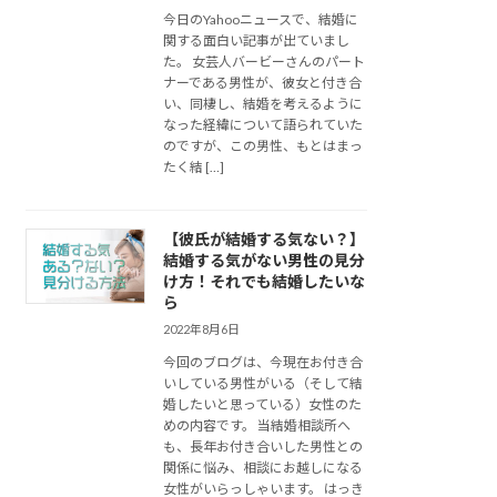
今日のYahooニュースで、結婚に
関する面白い記事が出ていまし
た。 女芸人バービーさんのパート
ナーである男性が、彼女と付き合
い、同棲し、結婚を考えるように
なった経緯について語られていた
のですが、この男性、もとはまっ
たく結 […]
【彼氏が結婚する気ない？】
結婚する気がない男性の見分
け方！それでも結婚したいな
ら
2022年8月6日
今回のブログは、今現在お付き合
いしている男性がいる（そして結
婚したいと思っている）女性のた
めの内容です。 当結婚相談所へ
も、長年お付き合いした男性との
関係に悩み、相談にお越しになる
女性がいらっしゃいます。 はっき