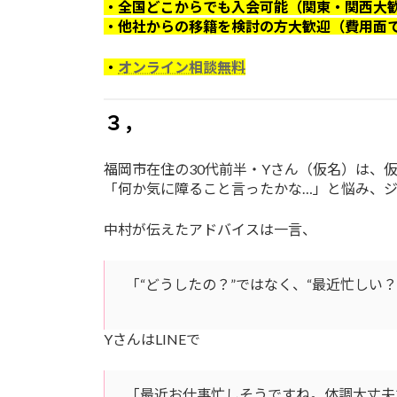
・全国どこからでも入会可能（関東・関西大
・他社からの移籍を検討の方大歓迎（費用面
・
オンライン相談無料
３，
福岡市在住の30代前半・Yさん（仮名）は、
「何か気に障ること言ったかな…」と悩み、
中村が伝えたアドバイスは一言、
「“どうしたの？”ではなく、“最近忙しい
YさんはLINEで
「最近お仕事忙しそうですね。体調大丈夫