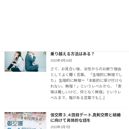
今回は、 結婚相談所のお見合いで出会い、
仮交際に進んだカップルのために、最適な
連絡頻度や連絡手段についてお伝えしてい
きます。 大切なご縁を逃さず、結婚に向け
て距離を縮めていくためには、会えない間
の連絡がとて […]
婚活女子の「生理的に無理」の意味は？
乗り越える方法はある？
2023年4月16日
さて、お見合い後、女性からのお断り理由
としてよく聞く言葉。 「生理的に無理でし
た」 生理的に無理＝「本能的に受け付けら
れない。無理！」というレベルから、「表
現は難しいけど、何となく無理」というレ
ベルまで、幅がある言葉でも […]
仮交際３,４回目デート,真剣交際と結婚
に向けて具体的な話を
2023年1月7日