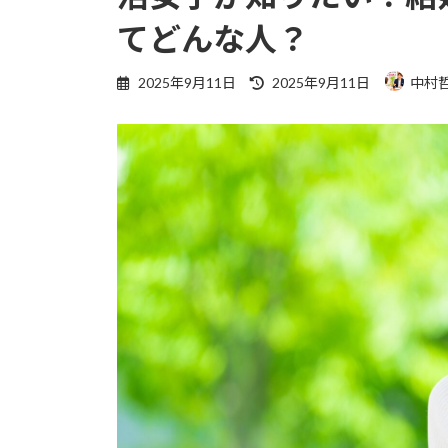
てどんな人？
最
2025年9月11日
2025年9月11日
中村
終
更
新
日
時
: