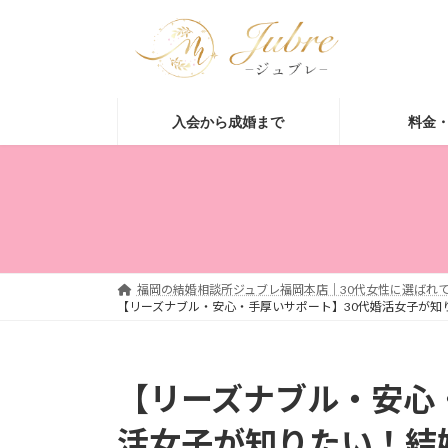
コ
ナ
ン
ビ
テ
ゲ
ン
ー
ツ
シ
入会から成婚まで
料金
へ
ョ
ス
ン
キ
に
ッ
移
プ
動
福岡の結婚相談所ジュブレ福岡本店｜30代女性に選ばれて
【リーズナブル・安心・手厚いサポート】30代婚活女子が知
【リーズナブル・安心
活女子が知りたい！結