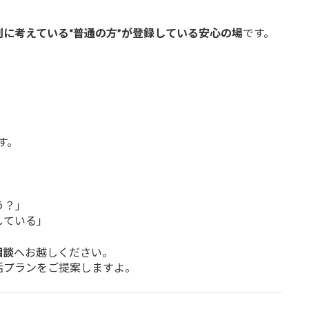
剣に考えている“普通の方”が登録している安心の場
です。
す。
う？」
している」
相談
へお越しください。
活プランをご提案しますよ。