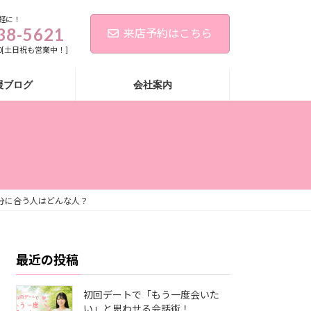
軽に！
38-5621
来店予約はこちら
:00[土日祝も営業中！]
援ブログ
会社案内
分に合う人はどんな人？
最近の投稿
初回デートで「もう一度会いた
い」と思わせる会話術！