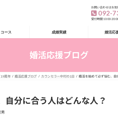
お問い合わせはお気
092-7
受付時間 10:00-20
・コース
成婚実績
婚活応
婚活応援ブログ
19周年
婚活応援ブログ
カウンセラー中村の1日
婚活を始めて必ず悩む、自
、自分に合う人はどんな人？
哲男