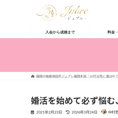
コ
ナ
ン
ビ
テ
ゲ
ン
ー
ツ
シ
入会から成婚まで
料金
へ
ョ
ス
ン
キ
に
ッ
移
プ
動
福岡の結婚相談所ジュブレ福岡本店｜30代女性に選ばれて
婚活を始めて必ず悩む
最
2021年2月23日
2026年3月24日
中村
終