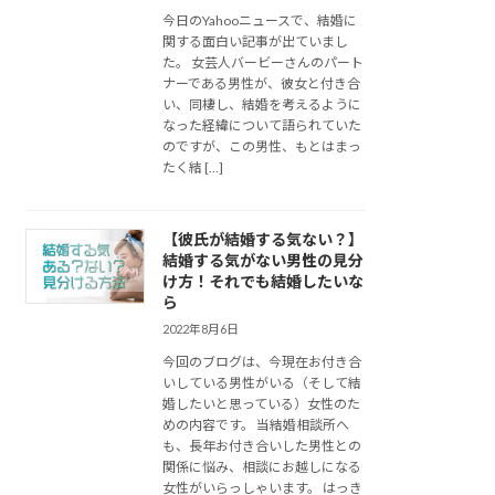
今日のYahooニュースで、結婚に
関する面白い記事が出ていまし
た。 女芸人バービーさんのパート
ナーである男性が、彼女と付き合
い、同棲し、結婚を考えるように
なった経緯について語られていた
のですが、この男性、もとはまっ
たく結 […]
【彼氏が結婚する気ない？】
結婚する気がない男性の見分
け方！それでも結婚したいな
ら
2022年8月6日
今回のブログは、今現在お付き合
いしている男性がいる（そして結
婚したいと思っている）女性のた
めの内容です。 当結婚相談所へ
も、長年お付き合いした男性との
関係に悩み、相談にお越しになる
女性がいらっしゃいます。 はっき