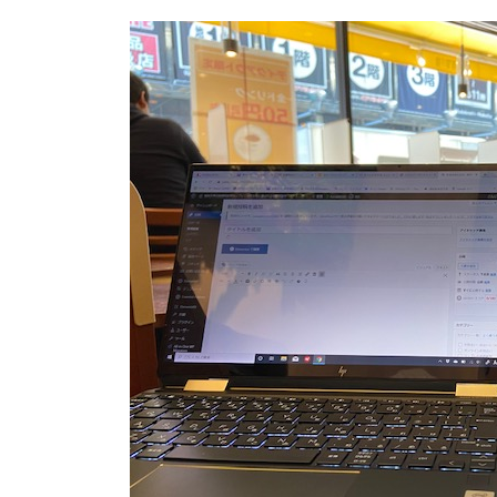
更
新
日
時
: