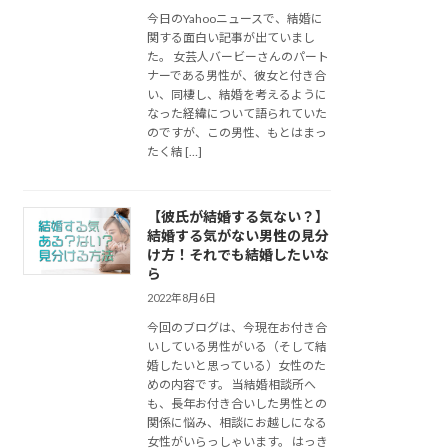
今日のYahooニュースで、結婚に
関する面白い記事が出ていまし
た。 女芸人バービーさんのパート
ナーである男性が、彼女と付き合
い、同棲し、結婚を考えるように
なった経緯について語られていた
のですが、この男性、もとはまっ
たく結 […]
【彼氏が結婚する気ない？】
結婚する気がない男性の見分
け方！それでも結婚したいな
ら
2022年8月6日
今回のブログは、今現在お付き合
いしている男性がいる（そして結
婚したいと思っている）女性のた
めの内容です。 当結婚相談所へ
も、長年お付き合いした男性との
関係に悩み、相談にお越しになる
女性がいらっしゃいます。 はっき