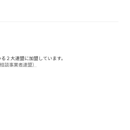
？
いる２大連盟に加盟しています。
婚相談事業者連盟）