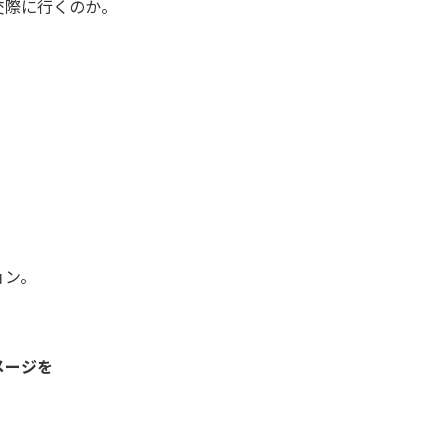
交際に行くのか。
、
ョン。
メージを