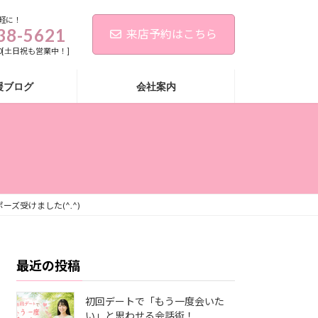
軽に！
38-5621
来店予約はこちら
:00[土日祝も営業中！]
援ブログ
会社案内
ーズ受けました(^.^)
最近の投稿
初回デートで「もう一度会いた
い」と思わせる会話術！