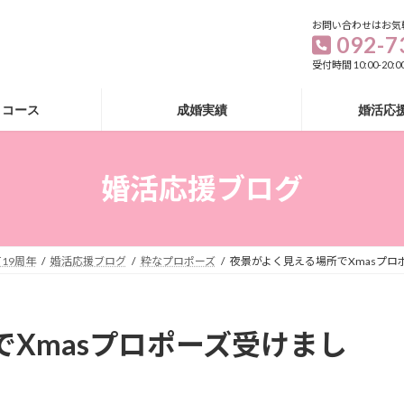
お問い合わせはお気
092-7
受付時間 10:00-20
・コース
成婚実績
婚活応
婚活応援ブログ
19周年
婚活応援ブログ
粋なプロポーズ
夜景がよく見える場所でXmasプロポ
Xmasプロポーズ受けまし