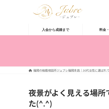
コ
ナ
ン
ビ
テ
ゲ
ン
ー
ツ
シ
入会から成婚まで
料金
へ
ョ
ス
ン
キ
に
ッ
移
プ
動
福岡の結婚相談所ジュブレ福岡本店｜30代女性に選ばれて
夜景がよく見える場所で
た(^.^)