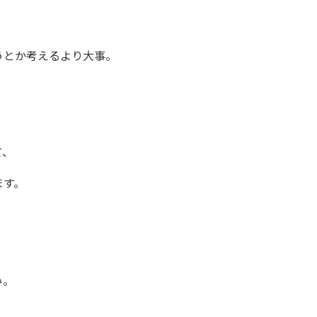
うとか考えるより大事。
て、
ます。
み。