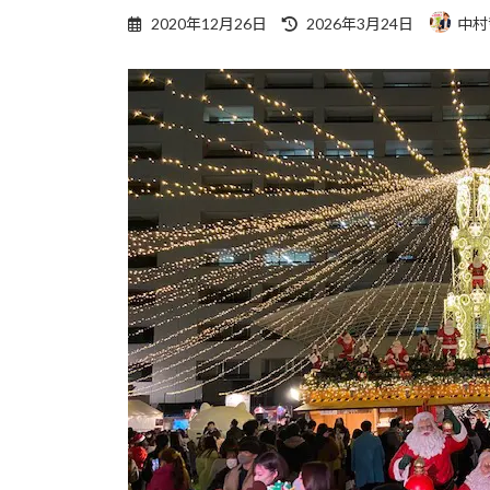
最
2020年12月26日
2026年3月24日
中村
終
更
新
日
時
: