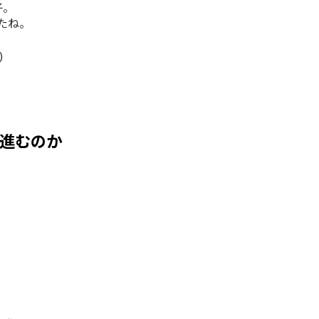
子。
たね。
)
進むのか