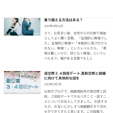
婚活女子の「生理的に無理」の意味は？
乗り越える方法はある？
2023年4月16日
さて、お見合い後、女性からのお断り理由
としてよく聞く言葉。 「生理的に無理でし
た」 生理的に無理＝「本能的に受け付けら
れない。無理！」というレベルから、「表
現は難しいけど、何となく無理」というレ
ベルまで、幅がある言葉でも […]
仮交際３,４回目デート,真剣交際と結婚
に向けて具体的な話を
2023年1月7日
以前のブログで、結婚相談所の仮交際１回
目、２回目デートでやるべきこと・話すこ
とについてお伝えしてきました。 お話する
たび、お互いに少しずつ結婚観のすり合わ
せができてきたと思います。この段階で、