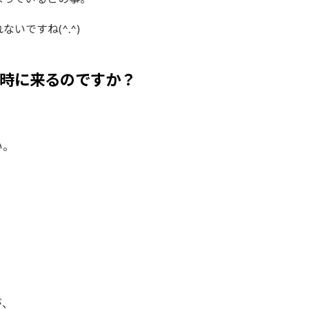
いですね(^.^)
時に来るのですか？
い。
、
が、