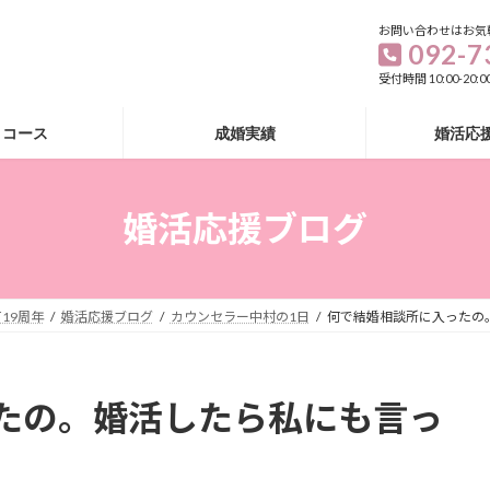
お問い合わせはお気
092-7
受付時間 10:00-20
・コース
成婚実績
婚活応
婚活応援ブログ
19周年
婚活応援ブログ
カウンセラー中村の1日
何で結婚相談所に入ったの
たの。婚活したら私にも言っ