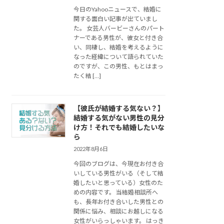
今日のYahooニュースで、結婚に
関する面白い記事が出ていまし
た。 女芸人バービーさんのパート
ナーである男性が、彼女と付き合
い、同棲し、結婚を考えるように
なった経緯について語られていた
のですが、この男性、もとはまっ
たく結 […]
【彼氏が結婚する気ない？】
結婚する気がない男性の見分
け方！それでも結婚したいな
ら
2022年8月6日
今回のブログは、今現在お付き合
いしている男性がいる（そして結
婚したいと思っている）女性のた
めの内容です。 当結婚相談所へ
も、長年お付き合いした男性との
関係に悩み、相談にお越しになる
女性がいらっしゃいます。 はっき