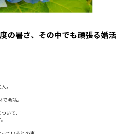
度の暑さ、その中でも頑張る婚活
二人。
Mで会話。
について、
す。
なっているとの事。