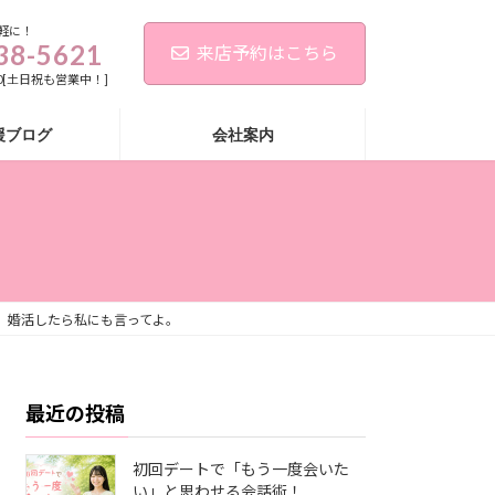
軽に！
38-5621
来店予約はこちら
:00[土日祝も営業中！]
援ブログ
会社案内
。婚活したら私にも言ってよ。
最近の投稿
初回デートで「もう一度会いた
い」と思わせる会話術！