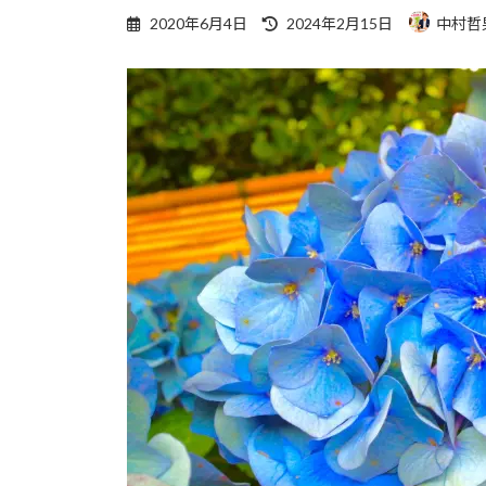
最
2020年6月4日
2024年2月15日
中村哲
終
更
新
日
時
: