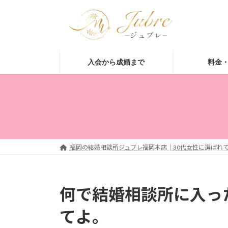
コ
ナ
ン
ビ
テ
ゲ
ン
ー
ツ
シ
入会から成婚まで
料金
へ
ョ
ス
ン
キ
に
ッ
移
プ
動
福岡の結婚相談所ジュブレ福岡本店｜30代女性に選ばれて
何で結婚相談所に入っ
てよ。