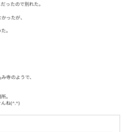
しだったので別れた。
なかったが、
いた。
込み寺のようで、
。
場所。
(^.^)