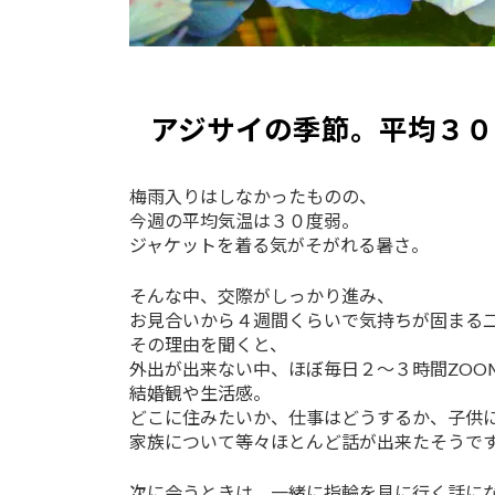
アジサイの季節。平均３０
梅雨入りはしなかったものの、
今週の平均気温は３０度弱。
ジャケットを着る気がそがれる暑さ。
そんな中、交際がしっかり進み、
お見合いから４週間くらいで気持ちが固まる
その理由を聞くと、
外出が出来ない中、ほぼ毎日２～３時間ZOO
結婚観や生活感。
どこに住みたいか、仕事はどうするか、子供
家族について等々ほとんど話が出来たそうで
次に会うときは、一緒に指輪を見に行く話に