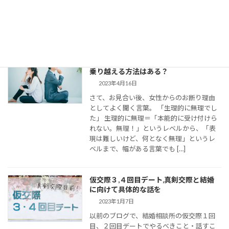
連絡頻度や連絡手段についてお伝えしてい
きます。 大切なご縁を逃さず、結婚に向け
て距離を縮めていくためには、会えない間
の連絡がとて […]
婚活女子の「生理的に無理」の意味は？
乗り越える方法はある？
2023年4月16日
さて、お見合い後、女性からのお断り理由
としてよく聞く言葉。 「生理的に無理でし
た」 生理的に無理＝「本能的に受け付けら
れない。無理！」というレベルから、「表
現は難しいけど、何となく無理」というレ
ベルまで、幅がある言葉でも […]
仮交際３,４回目デート,真剣交際と結婚
に向けて具体的な話を
2023年1月7日
以前のブログで、結婚相談所の仮交際１回
目、２回目デートでやるべきこと・話すこ