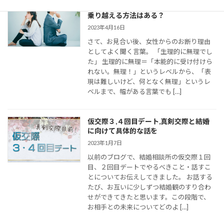
婚活女子の「生理的に無理」の意味は？
乗り越える方法はある？
2023年4月16日
さて、お見合い後、女性からのお断り理由
としてよく聞く言葉。 「生理的に無理でし
た」 生理的に無理＝「本能的に受け付けら
れない。無理！」というレベルから、「表
現は難しいけど、何となく無理」というレ
ベルまで、幅がある言葉でも […]
仮交際３,４回目デート,真剣交際と結婚
に向けて具体的な話を
2023年1月7日
以前のブログで、結婚相談所の仮交際１回
目、２回目デートでやるべきこと・話すこ
とについてお伝えしてきました。 お話する
たび、お互いに少しずつ結婚観のすり合わ
せができてきたと思います。この段階で、
お相手との未来についてどのよ […]