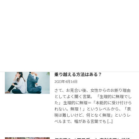
どう使ってた？
2023年8月11日
今回は、 結婚相談所のお見合いで出会い、
仮交際に進んだカップルのために、最適な
連絡頻度や連絡手段についてお伝えしてい
きます。 大切なご縁を逃さず、結婚に向け
て距離を縮めていくためには、会えない間
の連絡がとて […]
婚活女子の「生理的に無理」の意味は？
乗り越える方法はある？
2023年4月16日
さて、お見合い後、女性からのお断り理由
としてよく聞く言葉。 「生理的に無理でし
た」 生理的に無理＝「本能的に受け付けら
れない。無理！」というレベルから、「表
現は難しいけど、何となく無理」というレ
ベルまで、幅がある言葉でも […]