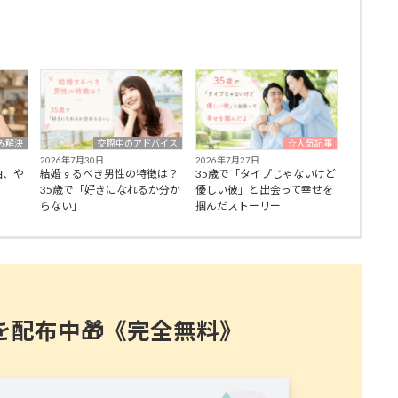
み解決
交際中のアドバイス
☆人気記事
2026年7月30日
2026年7月27日
由、や
結婚するべき男性の特徴は？
35歳で「タイプじゃないけど
35歳で「好きになれるか分か
優しい彼」と出会って幸せを
らない」
掴んだストーリー
を配布中🎁《完全無料》