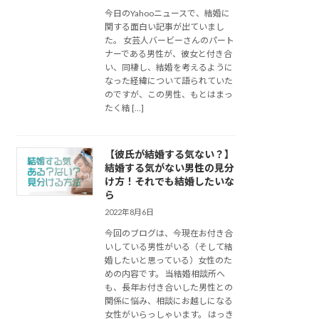
今日のYahooニュースで、結婚に
関する面白い記事が出ていまし
た。 女芸人バービーさんのパート
ナーである男性が、彼女と付き合
い、同棲し、結婚を考えるように
なった経緯について語られていた
のですが、この男性、もとはまっ
たく結 […]
【彼氏が結婚する気ない？】
結婚する気がない男性の見分
け方！それでも結婚したいな
ら
2022年8月6日
今回のブログは、今現在お付き合
いしている男性がいる（そして結
婚したいと思っている）女性のた
めの内容です。 当結婚相談所へ
も、長年お付き合いした男性との
関係に悩み、相談にお越しになる
女性がいらっしゃいます。 はっき