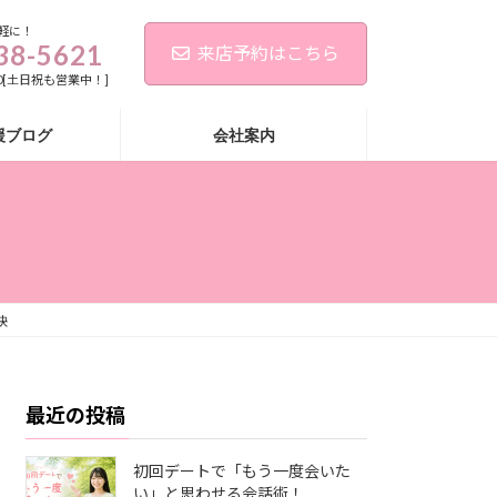
軽に！
38-5621
来店予約はこちら
:00[土日祝も営業中！]
援ブログ
会社案内
訣
最近の投稿
初回デートで「もう一度会いた
い」と思わせる会話術！