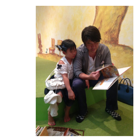
更
新
日
時
: