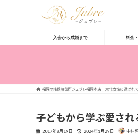
コ
ナ
ン
ビ
テ
ゲ
ン
ー
ツ
シ
入会から成婚まで
料金
へ
ョ
ス
ン
キ
に
ッ
移
プ
動
福岡の結婚相談所ジュブレ福岡本店｜30代女性に選ばれて
子どもから学ぶ愛され
最
2017年8月19日
2024年1月29日
中村
終