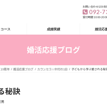
お問い合わせはお気
092-7
受付時間 10:00-20
・コース
成婚実績
婚活応
婚活応援ブログ
19周年
婚活応援ブログ
カウンセラー中村の1日
子どもから学ぶ愛される秘
る秘訣
哲男