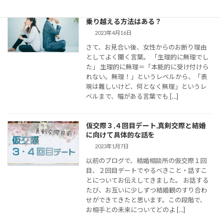
婚活女子の「生理的に無理」の意味は？
乗り越える方法はある？
2023年4月16日
さて、お見合い後、女性からのお断り理由
としてよく聞く言葉。 「生理的に無理でし
た」 生理的に無理＝「本能的に受け付けら
れない。無理！」というレベルから、「表
現は難しいけど、何となく無理」というレ
ベルまで、幅がある言葉でも […]
仮交際３,４回目デート,真剣交際と結婚
に向けて具体的な話を
2023年1月7日
以前のブログで、結婚相談所の仮交際１回
目、２回目デートでやるべきこと・話すこ
とについてお伝えしてきました。 お話する
たび、お互いに少しずつ結婚観のすり合わ
せができてきたと思います。この段階で、
お相手との未来についてどのよ […]