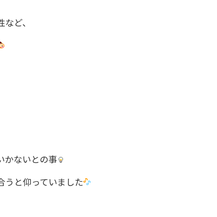
、
性など、
いかないとの事
合うと仰っていました