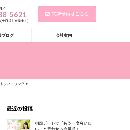
軽に！
38-5621
来店予約はこちら
:00[土日祝も営業中！]
援ブログ
会社案内
やフィーリングは…
最近の投稿
初回デートで「もう一度会いた
い」と思わせる会話術！