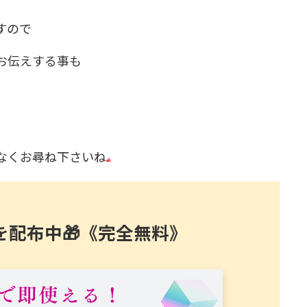
すので
お伝えする事も
なくお尋ね下さいね
を配布中🎁《完全無料》