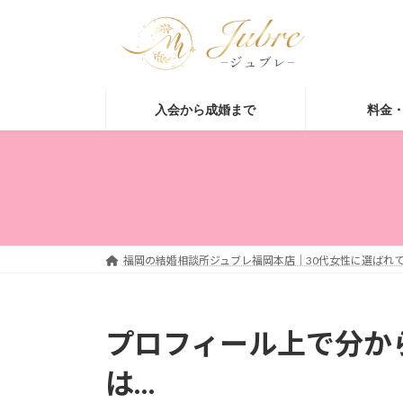
コ
ナ
ン
ビ
テ
ゲ
ン
ー
ツ
シ
入会から成婚まで
料金
へ
ョ
ス
ン
キ
に
ッ
移
プ
動
福岡の結婚相談所ジュブレ福岡本店｜30代女性に選ばれて
プロフィール上で分か
は…