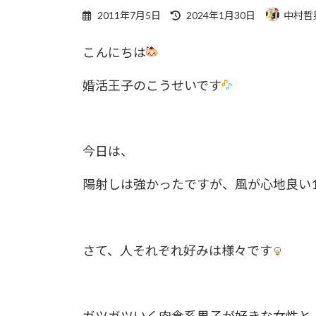
最
2011年7月5日
2024年1月30日
中村哲
終
更
こんにちは
新
日
時
婚活王子のこうせいです
:
今日は、
陽射しは強かったですが、風が心地良い
さて、人それぞれ好みは様々です