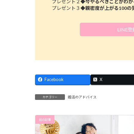
プレゼント２◆
今やるべきことがわか
プレゼント３◆
親密度が上がる100の
LINE
Facebook
X
婚活のアドバイス
カテゴリー
前の記事