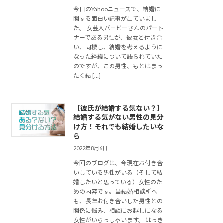
今日のYahooニュースで、結婚に
関する面白い記事が出ていまし
た。 女芸人バービーさんのパート
ナーである男性が、彼女と付き合
い、同棲し、結婚を考えるように
なった経緯について語られていた
のですが、この男性、もとはまっ
たく結 […]
【彼氏が結婚する気ない？】
結婚する気がない男性の見分
け方！それでも結婚したいな
ら
2022年8月6日
今回のブログは、今現在お付き合
いしている男性がいる（そして結
婚したいと思っている）女性のた
めの内容です。 当結婚相談所へ
も、長年お付き合いした男性との
関係に悩み、相談にお越しになる
女性がいらっしゃいます。 はっき