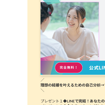
／
理想の結婚を叶えるための自己分析→マ
＼
プレゼント１◆
LINEで完結！あな