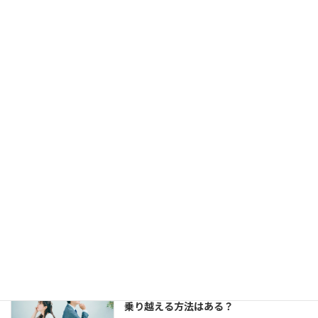
福岡天神大丸前にある結婚相談所ジュブレ
カウンセラー中村です。 お見合いは組める
し、仮交際にもなる。 でも、仮交際から真
剣交際になかなか進めない、という方がい
らっしゃいます。 交際終了の理由はいろい
ろでしょう。 条件が合わ […]
【婚活コミュニケーション】結婚相談所
で仮交際中の電話とLINE。成婚者たちは
どう使ってた？
2023年8月11日
今回は、 結婚相談所のお見合いで出会い、
仮交際に進んだカップルのために、最適な
連絡頻度や連絡手段についてお伝えしてい
きます。 大切なご縁を逃さず、結婚に向け
て距離を縮めていくためには、会えない間
の連絡がとて […]
婚活女子の「生理的に無理」の意味は？
乗り越える方法はある？