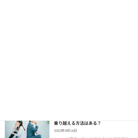
し、仮交際にもなる。 でも、仮交際から真
剣交際になかなか進めない、という方がい
らっしゃいます。 交際終了の理由はいろい
ろでしょう。 条件が合わ […]
【婚活コミュニケーション】結婚相談所
で仮交際中の電話とLINE。成婚者たちは
どう使ってた？
2023年8月11日
今回は、 結婚相談所のお見合いで出会い、
仮交際に進んだカップルのために、最適な
連絡頻度や連絡手段についてお伝えしてい
きます。 大切なご縁を逃さず、結婚に向け
て距離を縮めていくためには、会えない間
の連絡がとて […]
婚活女子の「生理的に無理」の意味は？
乗り越える方法はある？
2023年4月16日