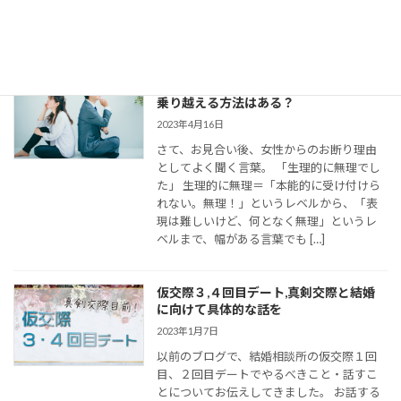
て距離を縮めていくためには、会えない間
の連絡がとて […]
婚活女子の「生理的に無理」の意味は？
乗り越える方法はある？
2023年4月16日
さて、お見合い後、女性からのお断り理由
としてよく聞く言葉。 「生理的に無理でし
た」 生理的に無理＝「本能的に受け付けら
れない。無理！」というレベルから、「表
現は難しいけど、何となく無理」というレ
ベルまで、幅がある言葉でも […]
仮交際３,４回目デート,真剣交際と結婚
に向けて具体的な話を
2023年1月7日
以前のブログで、結婚相談所の仮交際１回
目、２回目デートでやるべきこと・話すこ
とについてお伝えしてきました。 お話する