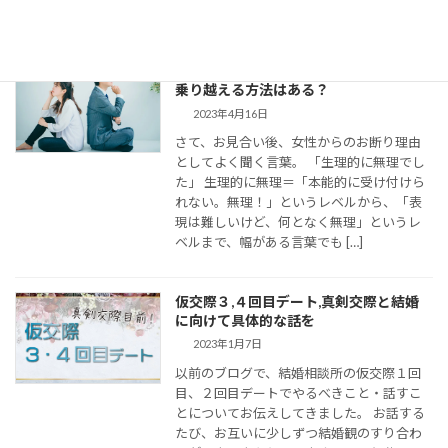
の連絡がとて […]
婚活女子の「生理的に無理」の意味は？
乗り越える方法はある？
2023年4月16日
さて、お見合い後、女性からのお断り理由
としてよく聞く言葉。 「生理的に無理でし
た」 生理的に無理＝「本能的に受け付けら
れない。無理！」というレベルから、「表
現は難しいけど、何となく無理」というレ
ベルまで、幅がある言葉でも […]
仮交際３,４回目デート,真剣交際と結婚
に向けて具体的な話を
2023年1月7日
以前のブログで、結婚相談所の仮交際１回
目、２回目デートでやるべきこと・話すこ
とについてお伝えしてきました。 お話する
たび、お互いに少しずつ結婚観のすり合わ