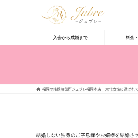
コ
ナ
ン
ビ
テ
ゲ
ン
ー
ツ
シ
入会から成婚まで
料金
へ
ョ
ス
ン
キ
に
ッ
移
プ
動
福岡の結婚相談所ジュブレ福岡本店｜30代女性に選ばれて
結婚しない独身のご子息様やお嬢様を結婚さ