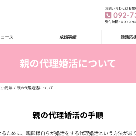
お問い合わせはお気
092-7
受付時間 10:00-20
・コース
成婚実績
婚活応
親の代理婚活について
19周年
親の代理婚活について
親の代理婚活の手順
せるために、親御様自らが婚活をする代理婚活という方法があ