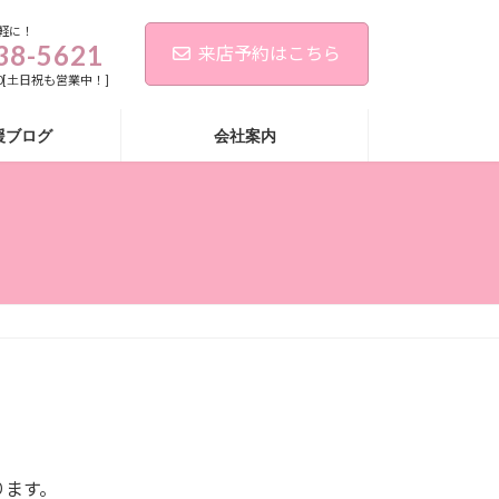
軽に！
38-5621
来店予約はこちら
:00[土日祝も営業中！]
援ブログ
会社案内
ります。